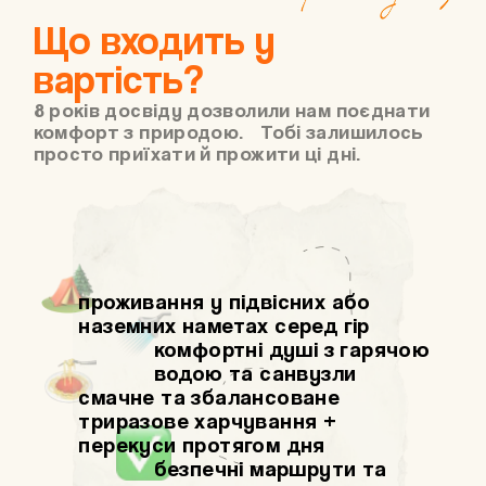
Що входить у
вартість?
8 років досвіду дозволили нам поєднати
комфорт з природою. Тобі залишилось
просто приїхати й прожити ці дні.
проживання у підвісних або
наземних наметах серед гір
комфортні душі з гарячою
водою та санвузли
смачне та збалансоване
триразове харчування +
перекуси протягом дня
безпечні маршрути та