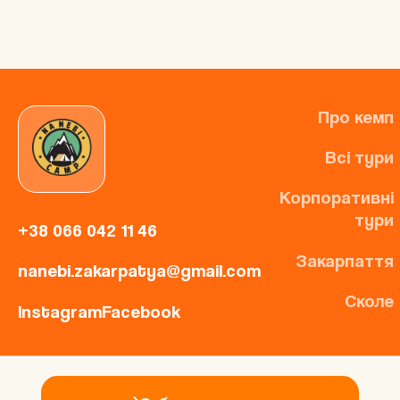
Про кемп
Всі тури
Корпоративні
тури
+38 066 042 11 46
Закарпаття
nanebi.zakarpatya@gmail.com
Сколе
Instagram
Facebook