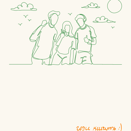
побачимось”.
Ти їдеш трохи
іншим — і це найкращий
результат цієї поїздки.