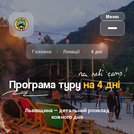
Меню
Головна
Локації
4 дні
Програма туру
на 4 дні
Львівщина — детальний розклад
кожного дня