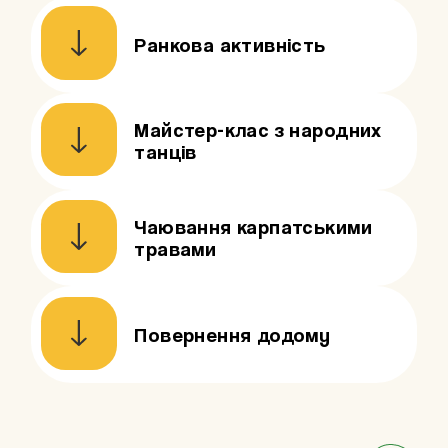
Ранкова активність
Майстер-клас з народних
танців
Останній ранок у таборі.
Спокій,
легкість і відчуття, що ти
реально перезавантажився.
Чаювання карпатськими
травами
Трохи руху, сміху і живої енергії.
Навіть якщо “я не танцюю” —
тут це не має значення.
Повернення додому
Спокійне завершення цих днів.
Теплий чай, розмови і момент,
коли не хочеться поспішати.
Обійми, контакти і “ще