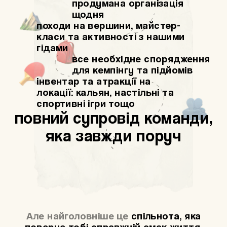
продумана організація
щодня
походи на вершини, майстер-
класи та активності з нашими
гідами
все необхідне спорядження
для кемпінгу та підйомів
інвентар та атракції на
локації: кальян, настільні та
спортивні ігри тощо
повний супровід команди,
яка завжди поруч
Але найголовніше це
спільнота,
яка
поверне тобі справжній смак життя.