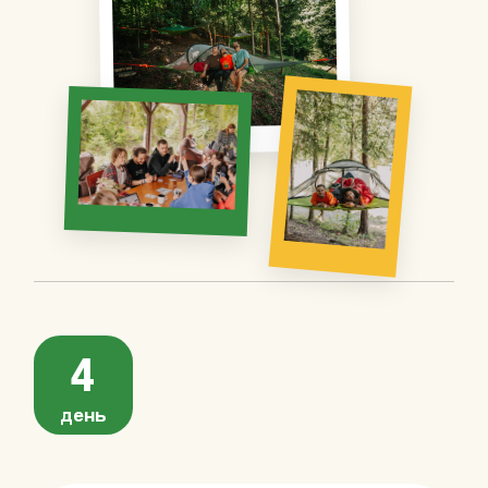
взаємодію та насолоду
природою. Учасники долають
маршрут на байдарках або
рафтах, проходячи
мальовничими ділянками річки з
помірною течією.
Така активність
підходить як для новачків, так і
для людей з досвідом, даруючи
яскраві емоції, відчуття
свободи та можливість
відпочити на свіжому повітрі.
4
день